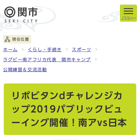
メニュー
現在位置
ホーム
くらし・手続き
スポーツ
ラグビー南アフリカ代表 関市キャンプ
公開練習＆交流活動
リポビタンdチャレンジカ
ップ2019パブリックビュ
ーイング開催！南アvs日本