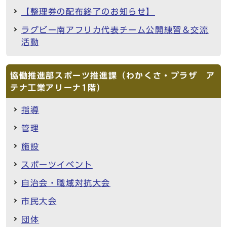
【整理券の配布終了のお知らせ】
ラグビー南アフリカ代表チーム公開練習＆交流
活動
協働推進部スポーツ推進課（わかくさ・プラザ ア
テナ工業アリーナ1階）
指導
管理
施設
スポーツイベント
自治会・職域対抗大会
市民大会
団体