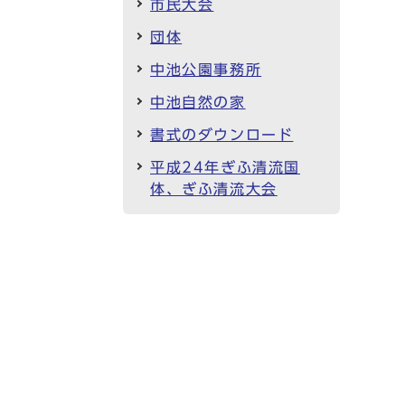
市民大会
団体
中池公園事務所
中池自然の家
書式のダウンロード
平成24年ぎふ清流国
体、ぎふ清流大会