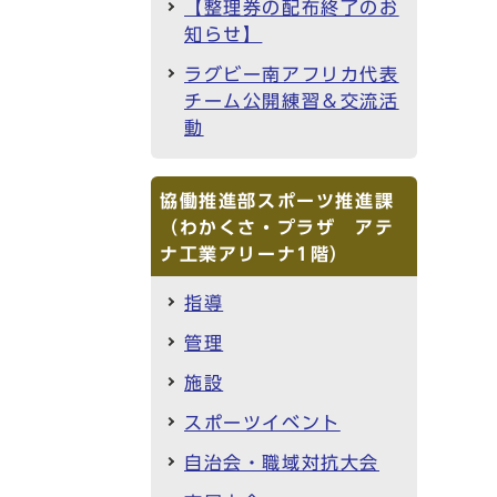
【整理券の配布終了のお
知らせ】
ラグビー南アフリカ代表
チーム公開練習＆交流活
動
協働推進部スポーツ推進課
（わかくさ・プラザ アテ
ナ工業アリーナ1階）
指導
管理
施設
スポーツイベント
自治会・職域対抗大会