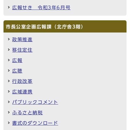
広報せき 令和3年6月号
市長公室企画広報課（北庁舎3階）
政策推進
移住定住
広報
広聴
行政改革
広域連携
パブリックコメント
ふるさと納税
書式のダウンロード