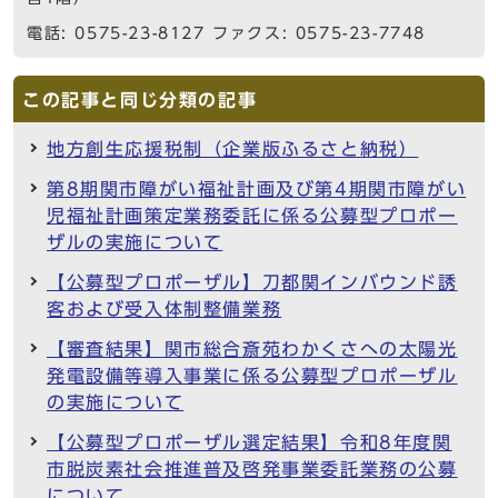
電話: 0575-23-8127 ファクス: 0575-23-7748
この記事と同じ分類の記事
地方創生応援税制（企業版ふるさと納税）
第8期関市障がい福祉計画及び第4期関市障がい
児福祉計画策定業務委託に係る公募型プロポー
ザルの実施について
【公募型プロポーザル】刀都関インバウンド誘
客および受入体制整備業務
【審査結果】関市総合斎苑わかくさへの太陽光
発電設備等導入事業に係る公募型プロポーザル
の実施について
【公募型プロポーザル選定結果】令和8年度関
市脱炭素社会推進普及啓発事業委託業務の公募
について