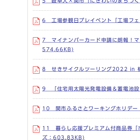
5 岐阜大×関市「にぎわいのまちづくり」
6 工場参観日プレイベント「工場フェス」
7 マイナンバーカード申請に朗報！マイナ
574.66KB)
8 せきサイクルツーリング2022 in 板
9 「住宅用太陽光発電設備＆蓄電池設置費
10 関市ふるさとワーキングホリデー 参加
11 暮らし応援プレミアム付商品券「市
ズ：603.83KB)