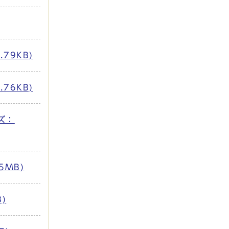
79KB)
76KB)
ズ：
5MB)
)