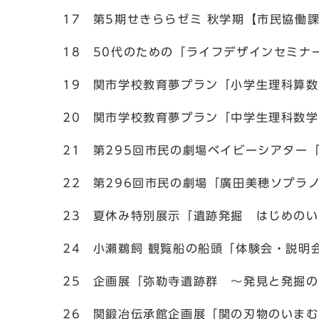
17 第5期せきららゼミ 秋学期【市民協働
18 50代のための「ライフデザインセミナ
19 関市学校教育夢プラン「小学生理科算
20 関市学校教育夢プラン「中学生理科数
21 第295回市民の劇場ベイビーシアター「
22 第296回市民の劇場「廣田美穂ソプラ
23 夏休み特別展示「遺跡発掘 はじめの
24 小瀬鵜飼 観覧船の船頭「体験会・説明
25 企画展「弥勒寺遺跡群 ～発見と発掘
26 関鍛冶伝承館企画展「関の刃物のいま