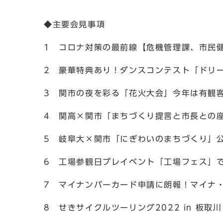
◆主要会見事項
1 コロナ対策の最前線【危機管理課、市民
2 豪華特典あり！ダンスコンテスト「ドリ
3 関市の夜を彩る「花火大会」今年は有観
4 関高×関市「まちづくり提言と市長との
5 岐阜大×関市「にぎわいのまちづくり」
6 工場参観日プレイベント「工場フェス」
7 マイナンバーカード申請に朗報！マイナ
8 せきサイクルツーリング2022 in 板取