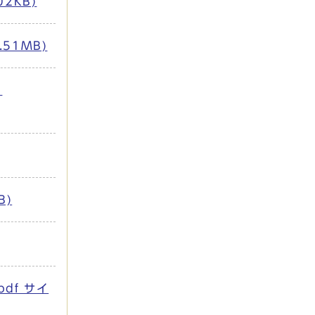
2KB)
51MB)
：
B)
df サイ