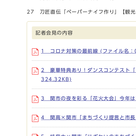
27 刀匠直伝「ペーパーナイフ作り」【観
記者会見の内容
1 コロナ対策の最前線 (ファイル名：01.
2 豪華特典あり！ダンスコンテスト「ド
324.32KB)
3 関市の夜を彩る「花火大会」今年は有観
4 関高×関市「まちづくり提言と市長との座