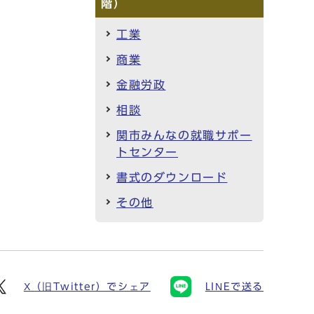
階）
工業
商業
金融労政
相談
関市みんなの就職サポー
トセンター
書式のダウンロード
その他
X（旧Twitter）でシェア
LINEで送る