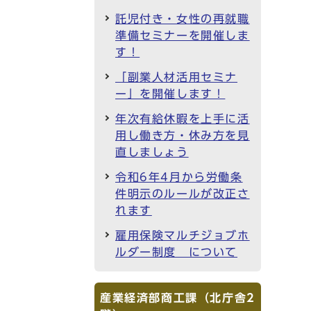
託児付き・女性の再就職
準備セミナーを開催しま
す！
「副業人材活用セミナ
ー」を開催します！
年次有給休暇を上手に活
用し働き方・休み方を見
直しましょう
令和6年4月から労働条
件明示のルールが改正さ
れます
雇用保険マルチジョブホ
ルダー制度 について
産業経済部商工課（北庁舎2