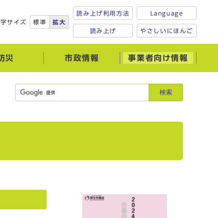
読み上げ利用方法
Language
文字サイズ
標準
拡大
読み上げ
やさしいにほんご
防災
市政情報
事業者向け情報
検索