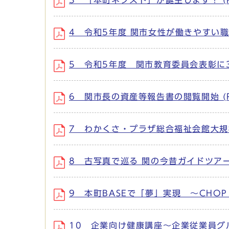
3 「本町ネクスト」が誕生します！ (P
4 令和5年度 関市女性が働きやすい職場
5 令和5年度 関市教育委員会表彰に39
6 関市長の資産等報告書の閲覧開始 (PD
7 わかくさ・プラザ総合福祉会館大規模改
8 古写真で巡る 関の今昔ガイドツアー参
9 本町BASEで「夢」実現 ～CHOP
10 企業向け健康講座～企業従業員グル