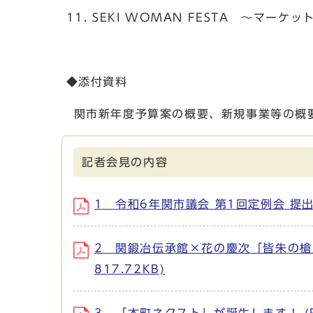
SEKI WOMAN FESTA ～マー
◆添付資料
関市新年度予算案の概要、新規事業等の概
記者会見の内容
1 令和6年関市議会 第1回定例会 提出予
2 関鍛冶伝承館×花の慶次「皆朱の槍
817.72KB)