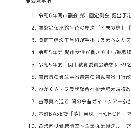
◆会見事項
令和6年関市議会 第1回定例会 提出予
関鍛冶伝承館×花の慶次「皆朱の槍」
関商工建設工学科が手掛けるまちなか
令和5年度 関市女性が働きやすい職場
令和5年度 関市教育委員会表彰に39
関市長の資産等報告書の閲覧開始【行
わかくさ・プラザ総合福祉会館大規模
古写真で巡る 関の今昔ガイドツアー参
本町BASEで「夢」実現 ～CHOP！
企業向け健康講座～企業従業員グルー