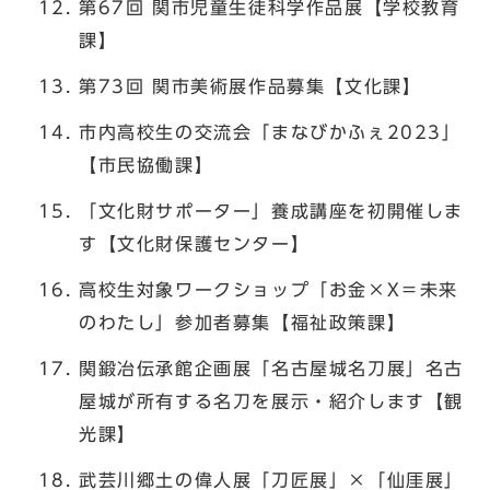
第67回 関市児童生徒科学作品展【学校教育
課】
第73回 関市美術展作品募集【文化課】
市内高校生の交流会「まなびかふぇ2023」
【市民協働課】
「文化財サポーター」養成講座を初開催しま
す【文化財保護センター】
高校生対象ワークショップ「お金×X＝未来
のわたし」参加者募集【福祉政策課】
関鍛冶伝承館企画展「名古屋城名刀展」名古
屋城が所有する名刀を展示・紹介します【観
光課】
武芸川郷土の偉人展「刀匠展」×「仙厓展」