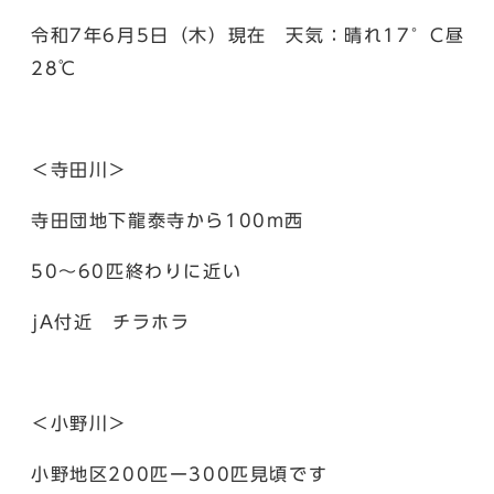
令和7年6月5日（木）現在 天気：晴れ17°C昼
28℃
＜寺田川＞
寺田団地下龍泰寺から100m西
50〜60匹終わりに近い
jA付近 チラホラ
＜小野川＞
小野地区200匹ー300匹見頃です