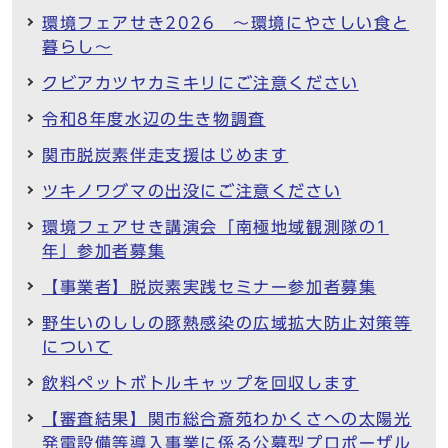
環境フェアせき2026 ～環境にやさしい食と
暮らし～
クビアカツヤカミキリにご注意ください
令和8年度水辺の生き物調査
関市脱炭素伴走支援はじめます
ツキノワグマの出没にご注意ください
環境フェアせき講演会「南極地域観測隊の1
年」参加者募集
【事業者】脱炭素実践セミナー参加者募集
野生いのししの豚熱感染の広域拡大防止対策等
について
飲料ペットボトルキャップを回収します
【審査結果】関市総合斎苑わかくさへの太陽光
発電設備等導入事業に係る公募型プロポーザル