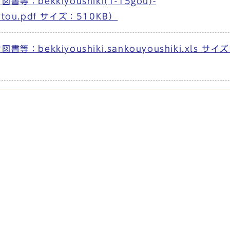
：bekkiyoushiki(1-15gou)-
shotou.pdf サイズ：510KB）
bekkiyoushiki.sankouyoushiki.xls サイ