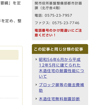
導要綱」を定
関市役所基盤整備部都市計画
課（北庁舎4階）
電話:
0575-23-7957
等を定め、整
ファクス: 0575-23-7746
電話番号のかけ間違いにご注
意ください！
この記事と同じ分類の記事
昭和56年6月から平成
12年5月に建てられた
木造住宅の耐震性能につ
いて
ブロック塀等の撤去費補
助
木造住宅無料耐震診断