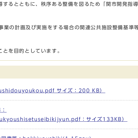
導するとともに、秩序ある整備を図るため「関市開発指
発事業の計画及び実施をする場合の関連公共施設整備基準
ことを目的としています。
shidouyoukou.pdf サイズ：200 KB）
準：
oukyoushisetuseibikijyun.pdf：サイズ133KB）