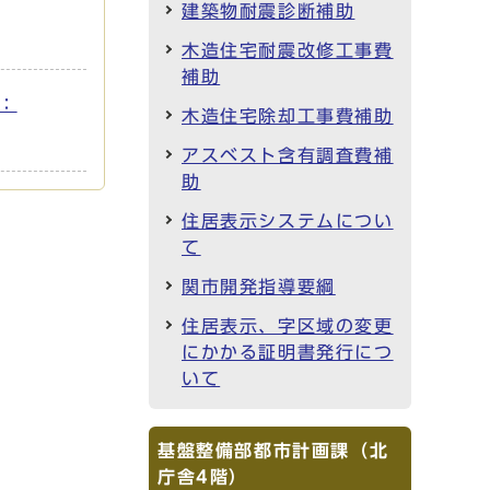
建築物耐震診断補助
木造住宅耐震改修工事費
補助
ズ：
木造住宅除却工事費補助
アスベスト含有調査費補
助
住居表示システムについ
て
関市開発指導要綱
住居表示、字区域の変更
にかかる証明書発行につ
いて
基盤整備部都市計画課（北
庁舎4階）