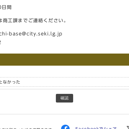
0日間
は商工課までご連絡ください。
e@city.seki.lg.jp
2
たなかった
確認
Facebookでシェア