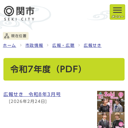
メニュー
現在位置
ホーム
市政情報
広報・広聴
広報せき
令和7年度（PDF）
広報せき 令和8年3月号
[2026年2月24日]