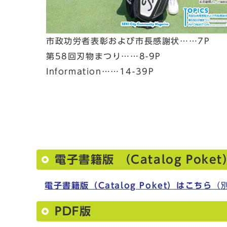
市政功労者表彰および市長感謝状……7P
第58回刃物まつり……8-9P
Information……14-39P
電子書籍版 （Catalog Poket
電子書籍版（Catalog Poket）はこちら
（
PDF版