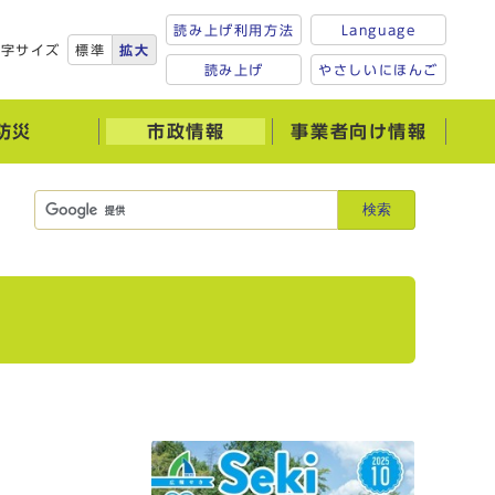
読み上げ利用方法
Language
文字サイズ
標準
拡大
読み上げ
やさしいにほんご
防災
市政情報
事業者向け情報
検索