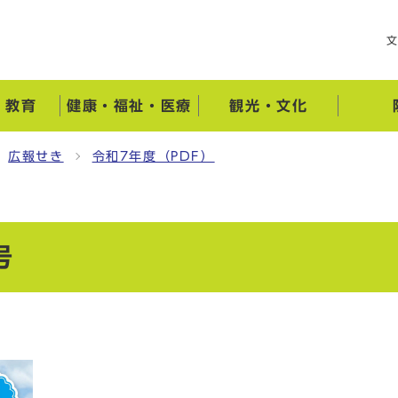
・教育
健康・福祉・医療
観光・文化
広報せき
令和7年度（PDF）
号