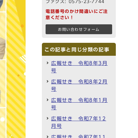
ファクス: 0575-23-7744
電話番号のかけ間違いにご注
意ください！
お問い合わせフォーム
この記事と同じ分類の記事
広報せき 令和8年3月
号
広報せき 令和8年2月
号
広報せき 令和8年1月
号
広報せき 令和7年12
月号
広報せき 令和7年11