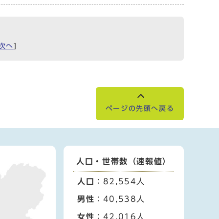
次へ
]
ページの先頭へ戻る
人口・世帯数（速報値）
人口
：82,554人
男性
：40,538人
女性
：42,016人