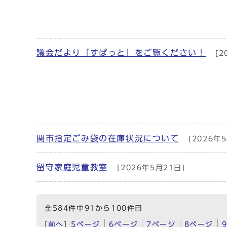
議会だより「すぱっと」をご覧ください！
[2
関市指定ごみ袋の在庫状況について
[2026年5
留守家庭児童教室
[2026年5月21日]
全584件中91から100件目
[
前へ
]
5ページ
6ページ
7ページ
8ページ