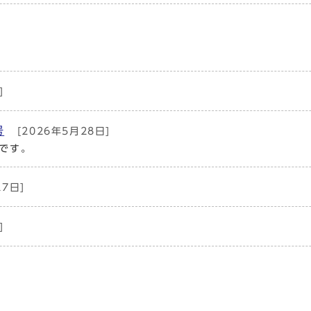
]
号
[2026年5月28日]
です。
27日]
]