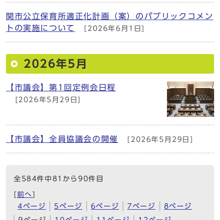
関市公立保育所適正化計画（案）のパブリックコメン
トの実施について
[2026年6月1日]
2026年5月
【市議会】第1回定例会日程
[2026年5月29日]
【市議会】全員協議会の開催
[2026年5月29日]
全584件中81から90件目
[
前へ
]
4ページ
5ページ
6ページ
7ページ
8ページ
9ページ
10ページ
11ページ
12ページ