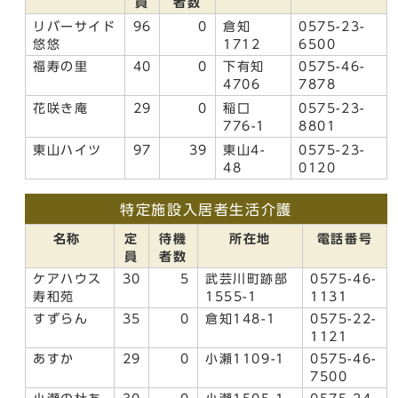
員
者数
リバーサイド
96
0
倉知
0575-23-
悠悠
1712
6500
福寿の里
40
0
下有知
0575-46-
4706
7878
花咲き庵
29
0
稲口
0575-23-
776-1
8801
東山ハイツ
97
39
東山4-
0575-23-
48
0120
特定施設入居者生活介護
名称
定
待機
所在地
電話番号
員
者数
ケアハウス
30
5
武芸川町跡部
0575-46-
寿和苑
1555-1
1131
すずらん
35
0
倉知148-1
0575-22-
1121
あすか
29
0
小瀬1109-1
0575-46-
7500