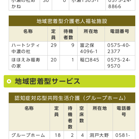
小瀬の杜あ
30
0
小瀬1505-1
0575-24-
かね
8866
地域密着型介護老人福祉施設
名称
定
待機
所在地
電話番号
員
者数
ハートシティ
29
9
富之保
0575-40-
中濃の杜
4096-1
2377
ほほえみ福寿
20
1
稲口845
0575-24-
の家
9570
地域密着型サービス
認知症対応型共同生活介護（グループホーム）
名称
定
待
空
所在地
電話番
員
機
床
号
者
数
数
グループホーム
18
2
4
洞戸大野
0581-