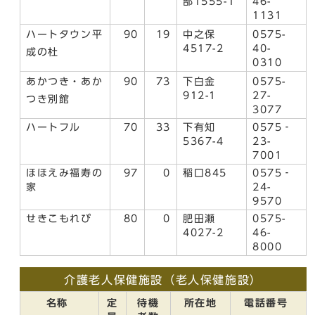
部1555-1
46-
1131
ハートタウン平
90
19
中之保
0575-
4517-2
40-
成の杜
0310
あかつき・あか
90
73
下白金
0575-
912-1
27-
つき別館
3077
ハートフル
70
33
下有知
0575‐
5367-4
23-
7001
ほほえみ福寿の
97
0
稲口845
0575‐
家
24-
9570
せきこもれび
80
0
肥田瀬
0575-
4027-2
46-
8000
介護老人保健施設（老人保健施設）
名称
定
待機
所在地
電話番号