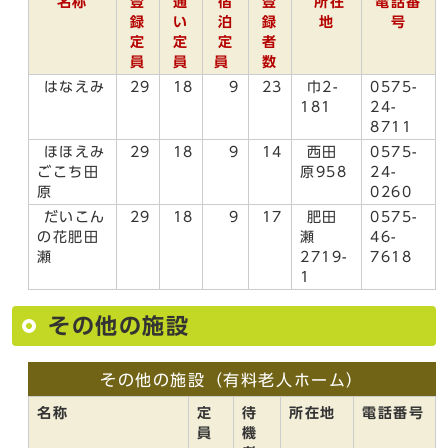
名称
登
通
宿
登
所在
電話番
録
い
泊
録
地
号
定
定
定
者
員
員
員
数
はなえみ
29
18
9
23
巾2-
0575-
181
24-
8711
ほほえみ
29
18
9
14
西田
0575-
ごこち田
原958
24-
原
0260
だいこん
29
18
9
17
肥田
0575-
の花肥田
瀬
46-
瀬
2719-
7618
1
その他の施設
その他の施設（有料老人ホーム）
名称
定
待
所在地
電話番号
員
機