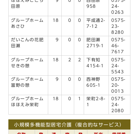
ほほえみごこち
9
0
0
西田原
0575-
田原
958
24-
0263
グループホーム
18
0
0
平成通2-
0575-
あさひ
7-12
23-
8280
だいこんの花肥
9
0
0
肥田瀬
0575-
田瀬
2719-1
46-
7617
グループホーム
18
2
2
下有知
0575-
せきの憩
4154-1
24-
5543
グループホーム
9
0
0
西神野
0575-
富野の憩
605-1
20-
0013
グループホーム
18
0
1
栄町2-8-
0575-
ほほえみ栄町
1
24-
2080
小規模多機能型居宅介護（複合的なサービス）