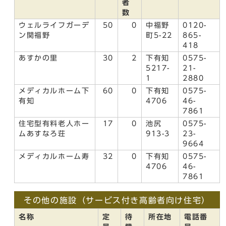
者
数
ウェルライフガーデ
50
0
中福野
0120-
ン関福野
町5-22
865-
418
あすかの里
30
2
下有知
0575-
5217-
21-
1
2880
メディカルホーム下
60
0
下有知
0575-
有知
4706
46-
7861
住宅型有料老人ホー
17
0
池尻
0575-
ムあすなろ荘
913-3
23-
9664
メディカルホーム寿
32
0
下有知
0575-
4706
46-
7861
その他の施設（サービス付き高齢者向け住宅）
名称
定
待
所在地
電話番