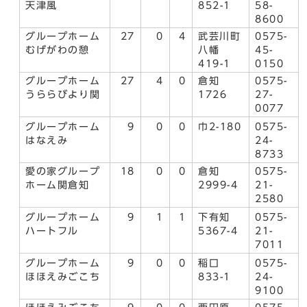
天津風
852-1
58-
8600
グループホーム
27
0
4
武芸川町
0575-
むげがわの憩
八幡
45-
419-1
0150
グループホーム
27
4
0
倉知
0575-
うららびより関
1726
27-
0077
グループホーム
9
0
0
巾2-180
0575-
はなえみ
24-
8733
愛の家グループ
18
0
0
倉知
0575-
ホーム関倉知
2999-4
21-
2580
グループホーム
9
1
1
下有知
0575-
ハートフル
5367-4
21-
7011
グループホーム
9
0
0
稲口
0575-
ほほえみごこち
833-1
24-
9100