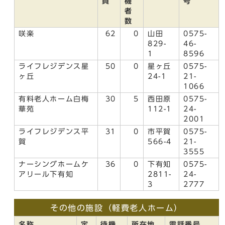
員
機
号
者
数
咲楽
62
0
山田
0575-
829-
46-
1
8596
ライフレジデンス星
50
0
星ヶ丘
0575-
ヶ丘
24-1
21-
1066
有料老人ホーム白梅
30
5
西田原
0575-
華苑
112-1
24-
2001
ライフレジデンス平
31
0
市平賀
0575-
賀
566-4
21-
3555
ナーシングホームケ
36
0
下有知
0575-
アリール下有知
2811-
24-
3
2777
その他の施設（軽費老人ホーム）
名称
定
待機
所在地
電話番号