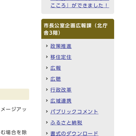
こころ』ができました！
市長公室企画広報課（北庁
舎3階）
政策推進
移住定住
広報
広聴
行政改革
広域連携
メージアッ
パブリックコメント
ふるさと納税
む場合を除
書式のダウンロード