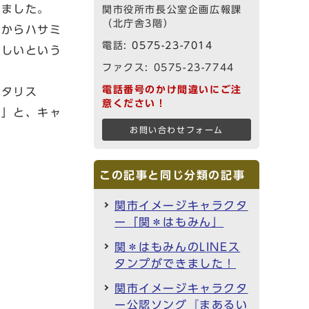
しました。
関市役所市長公室企画広報課
（北庁舎3階）
からハサミ
電話:
0575-23-7014
ほしいという
ファクス: 0575-23-7744
電話番号のかけ間違いにご注
スタリス
意ください！
も」と、キャ
お問い合わせフォーム
この記事と同じ分類の記事
関市イメージキャラクタ
ー「関＊はもみん」
関＊はもみんのLINEス
タンプができました！
関市イメージキャラクタ
ー公認ソング『まあるい