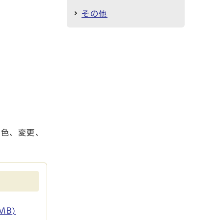
その他
色、変更、
MB)