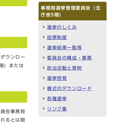
事務局選挙管理委員会（北
庁舎5階）
選挙のしくみ
投票制度
選挙結果一覧等
らダウンロー
委員会の構成・業務
階）または
政治活動と寄附
選挙啓発
書式のダウンロード
各種選挙
リンク集
委員会事務局
されるとは限