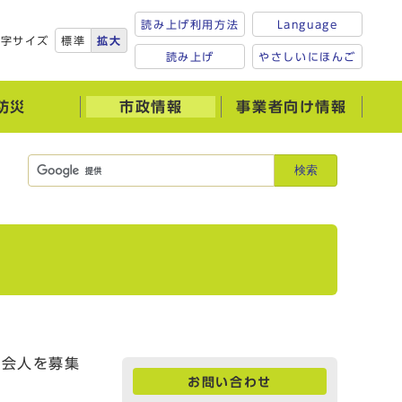
読み上げ利用方法
Language
文字サイズ
標準
拡大
読み上げ
やさしいにほんご
防災
市政情報
事業者向け情報
検索
立会人を募集
お問い合わせ