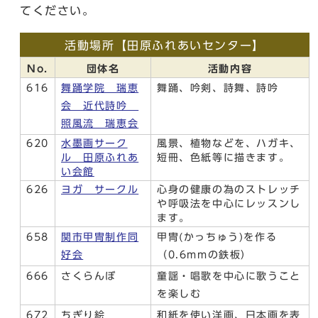
てください。
活動場所【田原ふれあいセンター】
No.
団体名
活動内容
616
舞踊学院 瑞恵
舞踊、吟剣、詩舞、詩吟
会 近代詩吟
照風流 瑞恵会
620
水墨画サーク
風景、植物などを、ハガキ、
ル 田原ふれあ
短冊、色紙等に描きます。
い会館
626
ヨガ サークル
心身の健康の為のストレッチ
や呼吸法を中心にレッスンし
ます。
658
関市甲冑制作同
甲冑(かっちゅう)を作る
好会
（0.6mmの鉄板）
666
さくらんぼ
童謡・唱歌を中心に歌うこと
を楽しむ
672
ちぎり絵
和紙を使い洋画、日本画を表