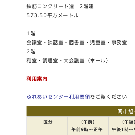
鉄筋コンクリート造 2階建
573.50平方メートル
1階
会議室・談話室・図書室・児童室・事務室
2階
和室・調理室・大会議室（ホール）
利用案内
ふれあいセンター利用要領
をご覧ください
関市旭
区分
（午前）
（午後
午前9時～正午
午後1時～