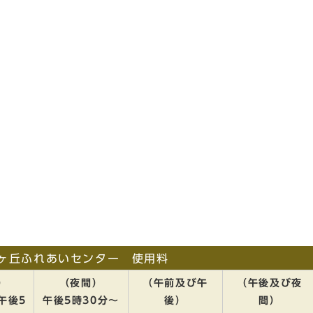
ヶ丘ふれあいセンター 使用料
）
（夜間）
（午前及び午
（午後及び夜
午後5
午後5時30分～
後）
間）