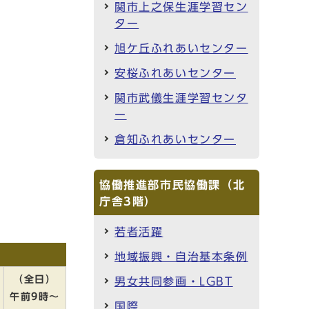
関市上之保生涯学習セン
ター
旭ケ丘ふれあいセンター
安桜ふれあいセンター
関市武儀生涯学習センタ
ー
倉知ふれあいセンター
協働推進部市民協働課（北
庁舎3階）
若者活躍
地域振興・自治基本条例
（全日）
男女共同参画・LGBT
午前9時～
国際