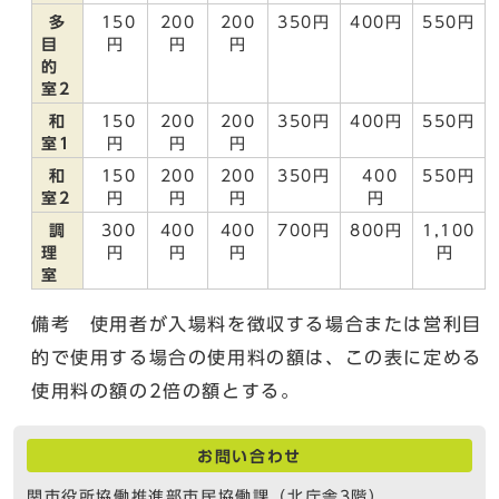
多
150
200
200
350円
400円
550円
目
円
円
円
的
室2
和
150
200
200
350円
400円
550円
室1
円
円
円
和
150
200
200
350円
400
550円
室2
円
円
円
円
調
300
400
400
700円
800円
1,100
理
円
円
円
円
室
備考 使用者が入場料を徴収する場合または営利目
的で使用する場合の使用料の額は、この表に定める
使用料の額の2倍の額とする。
お問い合わせ
関市役所協働推進部市民協働課（北庁舎3階）