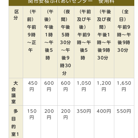
関市安桜ふれあいセンター 使用料
区
（午
（午
（夜
（午前
（午後
（全
分
前）
後）
間）
及び午
及び夜
日）
午前
午後
午後
後）
間）
午前9
9時
1時
5時
午前9
午後1
時～午
～正
～午
30分
時～午
時～午
後9時
午
後5
～午
後5
後9時
30分
時
後9
時
30分
時30
分
大
450
600
600
1,050
1,200
1,650
会
円
円
円
円
円
円
議
室
多
150
200
200
350円
400円
550円
円
円
円
目
的
室1