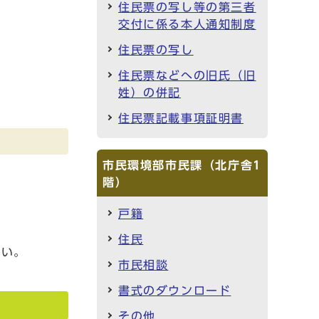
住民票の写し等の第三者
交付に係る本人通知制度
住民票の写し
住民票などへの旧氏（旧
姓）の併記
住民票記載事項証明書
市民環境部市民課（北庁舎1
階）
戸籍
住民
さい。
市民相談
書式のダウンロード
その他