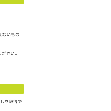
えないもの
ください。
写しを取得で