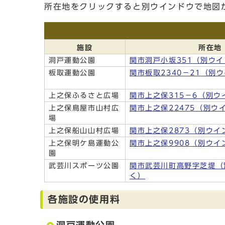
所在地をクリックすると別ウインドウで地図
施設
所在地
洞戸運動公園
関市洞戸小坂351
（別ウイ
板取運動公園
関市板取2340－21
（別ウ
上之保ふるさと広場
関市上之保315－6
（別ウ
上之保鳥屋市山村広
関市上之保22475
（別ウ
場
上之保船山山村広場
関市上之保2873
（別ウイ
上之保明ケ島運動公
関市上之保9908
（別ウイ
園
武芸川スポーツ公園
関市武芸川町高野字芝堤
（
く）
各施設の使用料