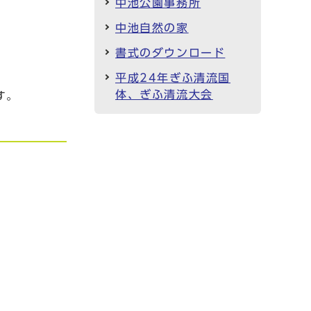
中池公園事務所
中池自然の家
書式のダウンロード
平成24年ぎふ清流国
体、ぎふ清流大会
す。