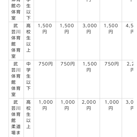
館の
生
体育
以
室
下
武
高
1,500
1,500
3,000
1,500
4,5
芸川
校
円
円
円
円
円
体育
生
館
以
体育
上
室
武
中
750円
750円
1,500
750円
2,2
芸川
学
円
円
体育
生
館
以
体育
下
室
武
高
1,000
1,000
2,000
1,000
3,0
芸川
校
円
円
円
円
円
体育
生
館
以
柔道
上
場ま