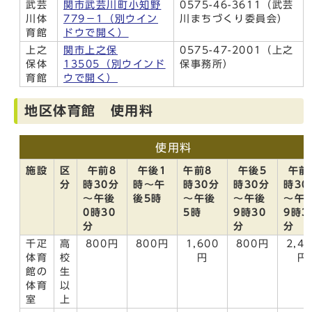
武芸
関市武芸川町小知野
0575-46-3611（武芸
川体
779－1
（別ウイン
川まちづくり委員会）
育館
ドウで開く）
上之
関市上之保
0575-47-2001（上之
保体
13505
（別ウインド
保事務所）
育館
ウで開く）
地区体育館 使用料
使用料
施設
区
午前8
午後1
午前8
午後5
午前
分
時30分
時～午
時30分
時30分
時30
～午後
後5時
～午後
～午後
～午
0時30
5時
9時30
9時3
分
分
分
千疋
高
800円
800円
1,600
800円
2,4
体育
校
円
円
館の
生
体育
以
室
上