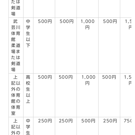
たは
剣道
場
武
中
500円
500円
1,000
500円
1,5
芸川
学
円
円
体育
生
館
以
柔道
下
場ま
たは
剣道
場
上
高
500円
500円
1,000
500円
1,5
記以
校
円
円
外の
生
体育
以
館の
上
体育
室
上
中
250円
250円
500円
250円
750
記以
学
外の
生