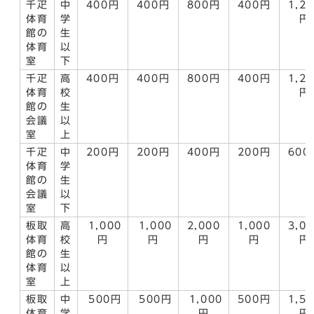
千疋
中
400円
400円
800円
400円
1,2
体育
学
円
館の
生
体育
以
室
下
千疋
高
400円
400円
800円
400円
1,2
体育
校
円
館の
生
会議
以
室
上
千疋
中
200円
200円
400円
200円
600
体育
学
館の
生
会議
以
室
下
板取
高
1,000
1,000
2,000
1,000
3,0
体育
校
円
円
円
円
円
館の
生
体育
以
室
上
板取
中
500円
500円
1,000
500円
1,5
体育
学
円
円