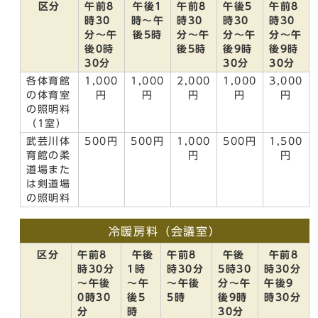
区分
午前8
午後1
午前8
午後5
午前8
時30
時～午
時30
時30
時30
分～午
後5時
分～午
分～午
分～午
後0時
後5時
後9時
後9時
30分
30分
30分
各体育館
1,000
1,000
2,000
1,000
3,000
の体育室
円
円
円
円
円
の照明料
（1室）
武芸川体
500円
500円
1,000
500円
1,500
育館の柔
円
円
道場また
は剣道場
の照明料
冷暖房料（会議室）
区分
午前8
午後
午前8
午後
午前8
時30分
1時
時30分
5時30
時30分
～午後
～午
～午後
分～午
午後9
0時30
後5
5時
後9時
時30分
分
時
30分