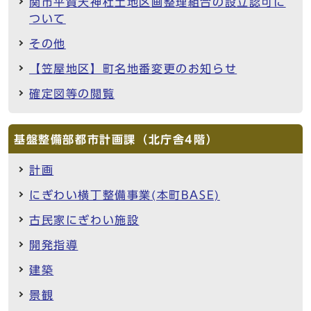
関市平賀天神杜土地区画整理組合の設立認可に
ついて
その他
【笠屋地区】町名地番変更のお知らせ
確定図等の閲覧
基盤整備部都市計画課（北庁舎4階）
計画
にぎわい横丁整備事業(本町BASE)
古民家にぎわい施設
開発指導
建築
景観