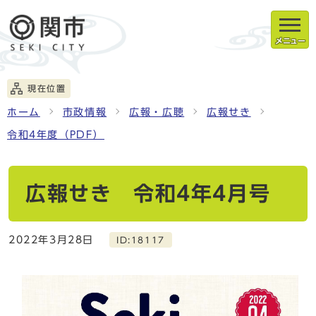
メニュー
現在位置
ホーム
市政情報
広報・広聴
広報せき
令和4年度（PDF）
広報せき 令和4年4月号
2022年3月28日
ID:18117