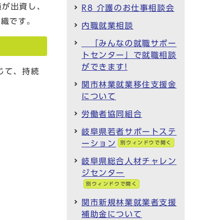
員が出資し、
R8 介護のお仕事相談会
組織です。
内職就業相談
「みんなの就職サポー
トセンター」で就職相談
ができます!
じて、持続
関市林業就業移住支援金
について
労働者協同組合
岐阜県若者サポートステ
ーション
別ウィンドウで開く
岐阜県総合人材チャレン
ジセンター
別ウィンドウで開く
関市新規林業就業者支援
補助金について