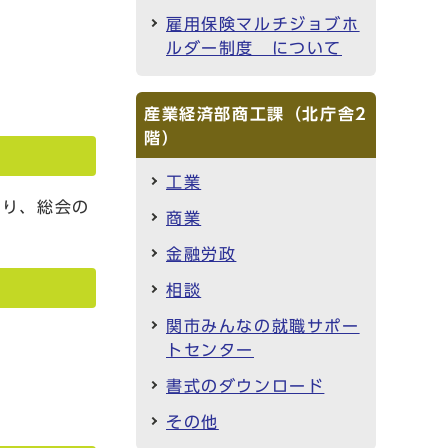
雇用保険マルチジョブホ
ルダー制度 について
産業経済部商工課（北庁舎2
階）
工業
限り、総会の
商業
金融労政
相談
関市みんなの就職サポー
トセンター
書式のダウンロード
その他