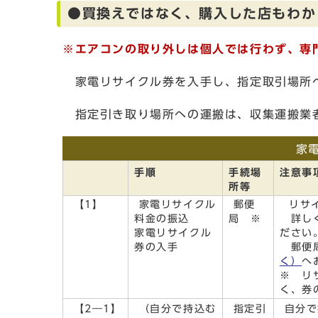
●買換えではなく、購入した店もわか
※エアコンの取り外しは個人では行わず、専
家電リサイクル券を入手し、指定取引場所
指定引き取り場所への運搬は、収集運搬業
家
手順
手続場
注意事
所等
【1】
家電リサイクル
郵便
リサイ
料金の振込
局 ※
詳し
家電リサイクル
ださい
券の入手
郵便局
く）
へ
※ リ
く、券
【2―1】
（自分で持込む
指定引
自分で