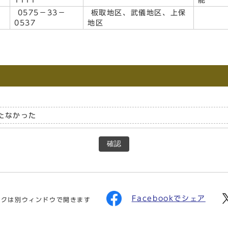
1111
能
0575－33－
板取地区、武儀地区、上保
0537
地区
たなかった
確認
Facebookでシェア
ンクは別ウィンドウで開きます