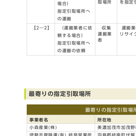
取場所
を指定
場合）
指定引取場所へ
の運搬
【2―2】
（運搬業者に依
収集
運搬業
運搬業
リサイ
頼する場合）
者
指定引取場所へ
の運搬の依頼
最寄りの指定引取場所
最寄りの指定引取場
事業者名
所在地
小森産業(株)
美濃加茂市加茂野
伊勢志摩陸運(有) 岐阜営業所
羽島郡岐南町伏屋3