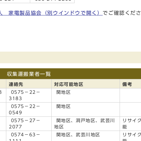
人 家電製品協会
（別ウインドウで開く）
でご確認くだ
収集運搬業者一覧
連絡先
対応可能地区
備考
3
0575－22－
関地区
3183
0575－22－
関地区
0549
0575－27－
関地区、洞戸地区、武芸川
リサイ
2077
地区
能
0574－63－
関地区、武芸川地区
リサイ