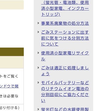
（蛍光管・電池類、使用
済小型家電、インクカー
トリッジ)
事業系廃棄物の処分方法
ごみステーションに出す
前に気をつける分別方法
について
使用済小型家電リサイク
ル
ごみは適正に処理しまし
ょう
トをご覧く
モバイルバッテリーなど
ンドウで開
のリチウムイオン電池の
分別回収にご協力くださ
きは必要な
い
貼り付ける)
蛍光灯などの水銀使用製