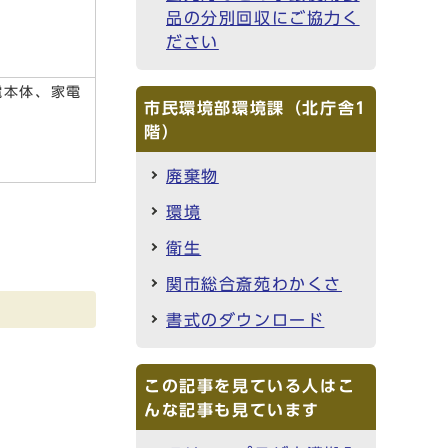
品の分別回収にご協力く
ださい
電本体、家電
市民環境部環境課（北庁舎1
階）
廃棄物
環境
衛生
関市総合斎苑わかくさ
書式のダウンロード
この記事を見ている人はこ
んな記事も見ています