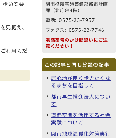
 歩いて楽
関市役所基盤整備部都市計画
課（北庁舎4階）
電話:
0575-23-7957
備を見据え、
ファクス: 0575-23-7746
電話番号のかけ間違いにご注
意ください！
非ご利用くだ
この記事と同じ分類の記事
居心地が良く歩きたくな
るまちを目指して
都市再生推進法人につい
て
道路空間を活用する社会
実験について
関市地球温暖化対策実行