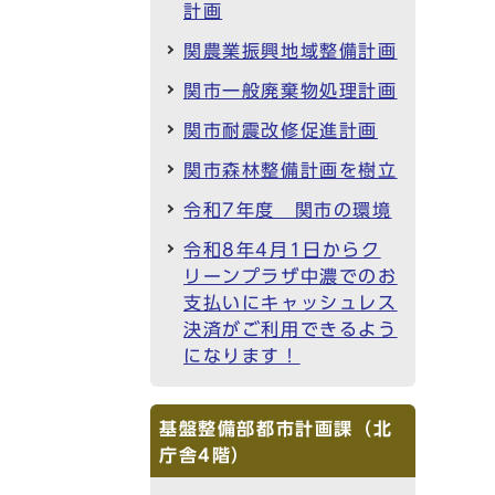
計画
関農業振興地域整備計画
関市一般廃棄物処理計画
関市耐震改修促進計画
関市森林整備計画を樹立
令和7年度 関市の環境
令和8年4月1日からク
リーンプラザ中濃でのお
支払いにキャッシュレス
決済がご利用できるよう
になります！
基盤整備部都市計画課（北
庁舎4階）