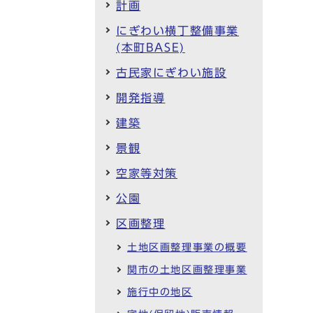
計画
にぎわい横丁整備事業
(本町BASE)
古民家にぎわい施設
開発指導
建築
景観
空家等対策
公園
区画整理
土地区画整理事業の概要
関市の土地区画整理事業
施行中の地区