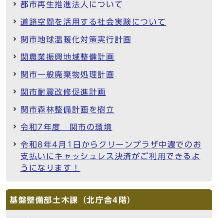
都市再生推進法人について
道路空間を活用する社会実験について
関市地球温暖化対策実行計画
関農業振興地域整備計画
関市一般廃棄物処理計画
関市耐震改修促進計画
関市森林整備計画を樹立
令和7年度 関市の環境
令和8年4月1日からクリーンプラザ中濃でのお
支払いにキャッシュレス決済がご利用できるよ
うになります！
基盤整備部土木課（北庁舎4階）