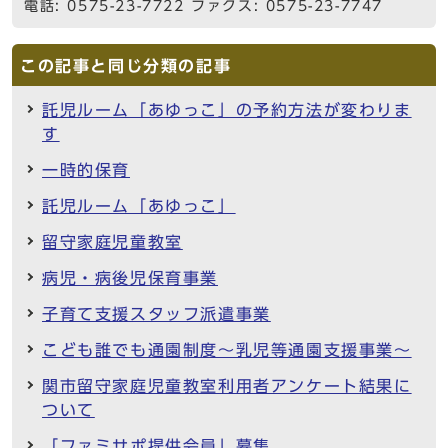
電話: 0575-23-7722 ファクス: 0575-23-7747
この記事と同じ分類の記事
託児ルーム「あゆっこ」の予約方法が変わりま
す
一時的保育
託児ルーム「あゆっこ」
留守家庭児童教室
病児・病後児保育事業
子育て支援スタッフ派遣事業
こども誰でも通園制度～乳児等通園支援事業～
関市留守家庭児童教室利用者アンケート結果に
ついて
「ファミサポ提供会員」募集