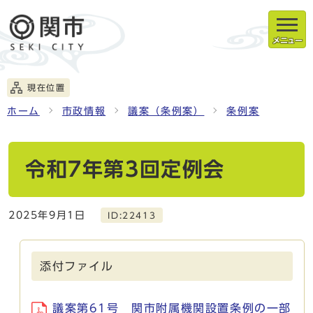
メニュー
現在位置
ホーム
市政情報
議案（条例案）
条例案
令和7年第3回定例会
2025年9月1日
ID:22413
添付ファイル
議案第61号 関市附属機関設置条例の一部