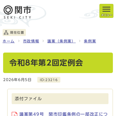
メニュー
現在位置
ホーム
市政情報
議案（条例案）
条例案
令和8年第2回定例会
2026年6月5日
ID:23216
添付ファイル
議案第49号 関市印鑑条例の一部改正につ