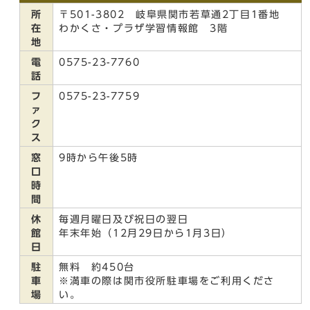
所
〒501-3802 岐阜県関市若草通2丁目1番地
在
わかくさ・プラザ学習情報館 3階
地
電
0575-23-7760
話
フ
0575-23-7759
ァ
ク
ス
窓
9時から午後5時
口
時
間
休
毎週月曜日及び祝日の翌日
館
年末年始（12月29日から1月3日）
日
駐
無料 約450台
車
※満車の際は関市役所駐車場をご利用くださ
場
い。