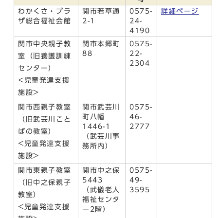
わかくさ・プラ
関市若草通
0575-
詳細ページ
ザ総合福祉会館
2-1
24-
4190
関市中央親子教
関市本郷町
0575-
88
22-
室（旧養護訓練
2304
センター）
<児童発達支援
施設>
関市西親子教室
関市武芸川
0575-
町八幡
46-
（旧武芸川こと
1446-1
2777
ばの教室）
（武芸川事
<児童発達支援
務所内）
施設>
関市東親子教室
関市中之保
0575-
5443
49-
（旧中之保親子
（武儀老人
3595
教室）
福祉センタ
<児童発達支援
ー2階）