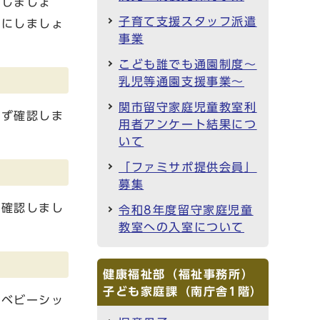
認しましょ
子育て支援スタッフ派遣
うにしましょ
事業
こども誰でも通園制度～
乳児等通園支援事業～
関市留守家庭児童教室利
必ず確認しま
用者アンケート結果につ
いて
「ファミサポ提供会員」
募集
を確認しまし
令和8年度留守家庭児童
教室への入室について
健康福祉部（福祉事務所）
子ども家庭課（南庁舎1階）
定ベビーシッ