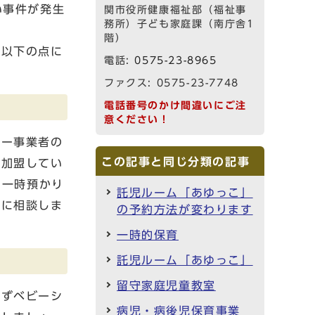
い事件が発生
関市役所健康福祉部（福祉事
務所）子ども家庭課（南庁舎1
階）
、以下の点に
電話:
0575-23-8965
ファクス: 0575-23-7748
電話番号のかけ間違いにご注
意ください！
ター事業者の
この記事と同じ分類の記事
に加盟してい
ょう。一時預かり
託児ルーム「あゆっこ」
村に相談しま
の予約方法が変わります
一時的保育
託児ルーム「あゆっこ」
留守家庭児童教室
必ずベビーシ
病児・病後児保育事業