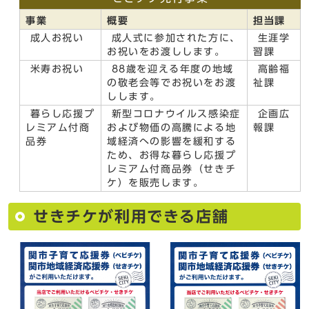
事業
概要
担当課
成人お祝い
成人式に参加された方に、
生涯学
お祝いをお渡しします。
習課
米寿お祝い
88歳を迎える年度の地域
高齢福
の敬老会等でお祝いをお渡
祉課
しします。
暮らし応援プ
新型コロナウイルス感染症
企画広
レミアム付商
および物価の高騰による地
報課
品券
域経済への影響を緩和する
ため、お得な暮らし応援プ
レミアム付商品券（せきチ
ケ）を販売します。
せきチケが利用できる店舗