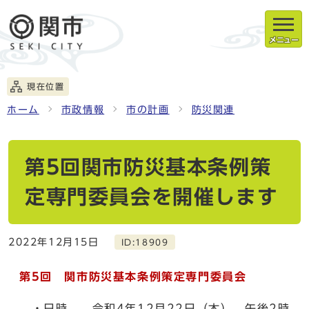
メニュー
現在位置
ホーム
市政情報
市の計画
防災関連
第5回関市防災基本条例策
定専門委員会を開催します
2022年12月15日
ID:18909
第5
回 関市防災基本条例策定専門委員会
・日時 令和4年12月22日（木） 午後2時