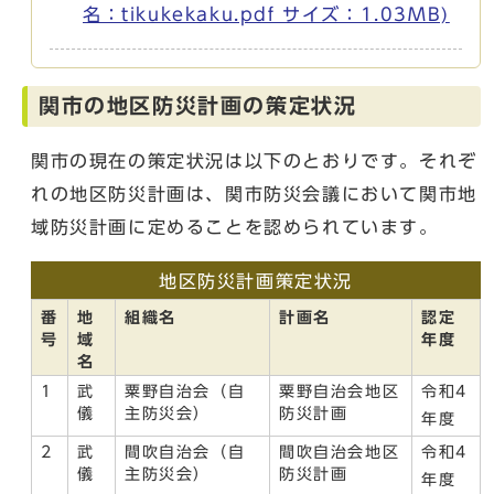
名：tikukekaku.pdf サイズ：1.03MB)
関市の地区防災計画の策定状況
関市の現在の策定状況は以下のとおりです。それぞ
れの地区防災計画は、関市防災会議において関市地
域防災計画に定めることを認められています。
地区防災計画策定状況
番
地
組織名
計画名
認定
号
域
年度
名
1
武
粟野自治会（自
粟野自治会地区
令和4
儀
主防災会）
防災計画
年度
2
武
間吹自治会（自
間吹自治会地区
令和4
儀
主防災会）
防災計画
年度