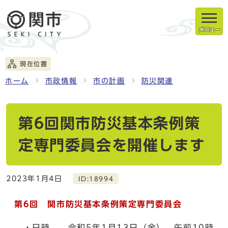
メニュー
現在位置
ホーム
市政情報
市の計画
防災関連
第6回関市防災基本条例策
定専門委員会を開催します
2023年1月4日
ID:18994
第6
回 関市防災基本条例策定専門委員会
・日時 令和5年1月13日（金） 午前10時