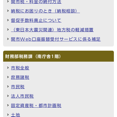
関市税・料金の納付方法
納税にお困りのとき（納税相談）
督促手数料廃止について
（東日本大震災関連）地方税の軽減措置
関市Web口座振替受付サービスに係る補足
財務部税務課（南庁舎1階）
市税全般
庶務諸税
市民税
法人市民税
固定資産税・都市計画税
土地