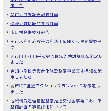
ました
関市公共施設再配置計画
過疎地域持続的発展計画
市町村合併検証報告
関市未利用施設等の利活用に関する民間提案制
度
関市PPP/PFI手法導入優先的検討規程を策定し
ました
倉知小学校等複合化施設整備事業基本構想を策
定しました
関市ICT推進アクションプランVer.2を策定し
ました
地域情報通信基盤整備推進交付金事業における
整備計画の事後評価について