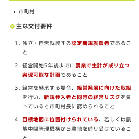
市町村
主な交付要件
独立・自営就農する
認定新規就農者
であるこ
と
経営開始5年後までに
農業で生計が成り立つ
実現可能な計画
であること
経営を継承する場合、
経営発展に向けた取組
を行い、
新規参入者と同等の経営リスク
を負
っていると市町村長に認められること
目標地図に位置付けられている
、若しくは農
地中間管理機構から農地を借り受けているこ
と