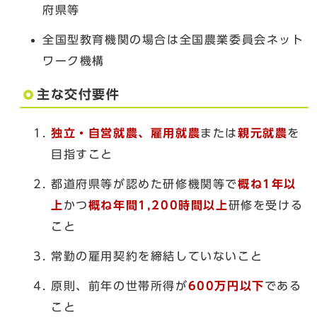
府県等
全国型教育機関の場合は全国農業委員会ネット
ワーク機構
主な交付要件
独立・自営就農、雇用就農
または
親元就農
を
目指すこと
都道府県等が認めた研修機関等で
概ね1年以
上
かつ
概ね年間1,200時間以上
研修を受ける
こと
常勤の雇用契約を締結していないこと
原則、前年の世帯所得が
600万円以下
である
こと