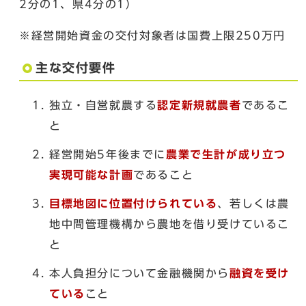
2分の1、県4分の1）
※経営開始資金の交付対象者は国費上限250万円
主な交付要件
独立・自営就農する
認定新規就農者
であるこ
と
経営開始5年後までに
農業で生計が成り立つ
実現可能な計画
であること
目標地図に位置付けられている
、若しくは農
地中間管理機構から農地を借り受けているこ
と
本人負担分について金融機関から
融資を受け
ている
こと