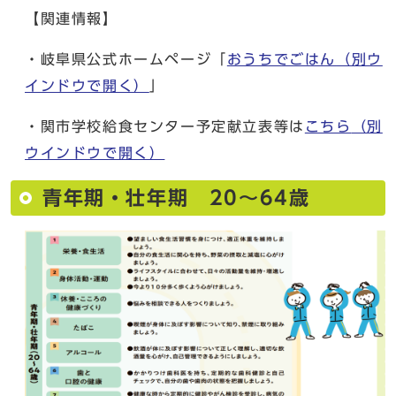
【関連情報】
・岐阜県公式ホームページ「
おうちでごはん
（別ウ
インドウで開く）
」
・関市学校給食センター予定献立表等は
こちら
（別
ウインドウで開く）
青年期・壮年期 20～64歳