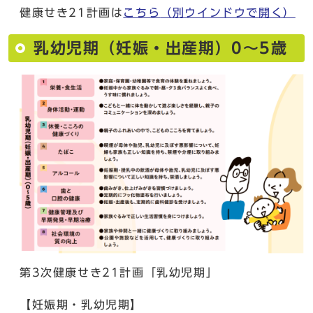
健康せき21計画は
こちら
（別ウインドウで開く）
乳幼児期（妊娠・出産期）0～5歳
第3次健康せき21計画「乳幼児期」
【妊娠期・乳幼児期】