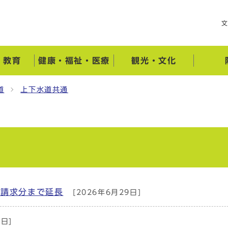
・教育
健康・福祉・医療
観光・文化
道
上下水道共通
月請求分まで延長
[2026年6月29日]
6日]