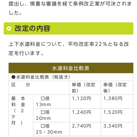
提出し、慎重な審議を経て条例改正案が可決されま
した。
改定の内容
上下水道料金について、平均改定率22％となる改
定を行います。
水道料金比較表
●水道料金比較表（税抜き）
区 分
単価（改定
単価（改定
前）
後）
基 本
口径
1,120円
1,380円
料 金
13mm
（ 2
口径
1,240円
1,520円
ケ
20mm
月 ）
口径
2,740円
3,340円
25・30mm