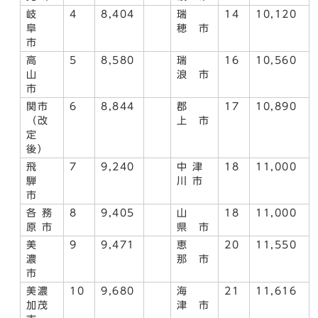
岐
4
8,404
瑞
14
10,120
阜
穂 市
市
高
5
8,580
瑞
16
10,560
山
浪 市
市
関市
6
8,844
郡
17
10,890
（改
上 市
定
後）
飛
7
9,240
中 津
18
11,000
騨
川 市
市
各 務
8
9,405
山
18
11,000
原 市
県 市
美
9
9,471
恵
20
11,550
濃
那 市
市
美濃
10
9,680
海
21
11,616
加茂
津 市