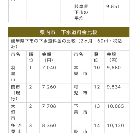
岐阜県
9,851
下市の
平均
県内市 下水道料金比較
岐阜県下市の下水道料金の比較（2ヶ月・60㎥・税込
み）
市名
順
金額
市名
順
金額
位
（円）
位
（円）
羽
1
7,040
本
10
9,680
島
巣 市
市
関市
2
7,260
可
12
9,834
（現
児 市
行）
大
2
7,708
下
13
10,065
垣
呂 市
市
多 治
3
8,360
土
14
10,120
見 市
岐 市