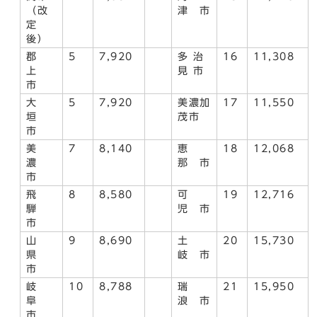
（改
津 市
定
後）
郡
5
7,920
多 治
16
11,308
上
見 市
市
大
5
7,920
美濃加
17
11,550
垣
茂市
市
美
7
8,140
恵
18
12,068
濃
那 市
市
飛
8
8,580
可
19
12,716
騨
児 市
市
山
9
8,690
土
20
15,730
県
岐 市
市
岐
10
8,788
瑞
21
15,950
阜
浪 市
市