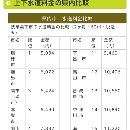
上下水道料金の県内比較
県内市 水道料金比較
岐阜県下市の水道料金の比較（2ヶ月・60㎥・税込
み）
市名
順
金額
市名
順
金額
位
（円）
位
（円）
瑞
1
5,984
下
11
9,460
穂
呂 市
市
羽
2
6,072
高
12
10,406
島
山 市
市
関市
3
6,424
各 務
13
10,560
（現
原 市
行）
本
3
6,490
中 津
14
10,890
巣
川 市
市
関市
4
7,832
海
15
11,220