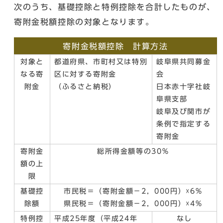
次のうち、基礎控除と特例控除を合計したものが、
寄附金税額控除の対象となります。
寄附金税額控除 計算方法
対象と
都道府県、市町村又は特別
岐阜県共同募金
なる寄
区に対する寄附金
会
附金
（ふるさと納税）
日本赤十字社岐
阜県支部
岐阜及び関市が
条例で指定する
寄附金
寄附金
総所得金額等の30％
額の上
限
基礎控
市民税＝（寄附金額－2，000円）☓6％
除額
県民税＝（寄附金額－2，000円）☓4％
特例控
平成25年度（平成24年
なし