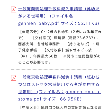
一般廃棄物処理手数料減免申請書（乳幼児
がいる世帯用） (ファイル名：
genmen_baby.pdf サイズ：52.11KB)
【申請区分】0～2歳の乳幼児（2歳になる年度ま
で） 【交付窓口】環境課（電話23-6733）、
西部支所、各地域事務所 【持ち物など】・母
子健康手帳 【交付枚数】燃やせるごみ袋
（中）、年間最大50枚 ※関市に住民登録があ
ることが必要です。
一般廃棄物処理手数料減免申請書（紙おむ
つ又はストマを常時使用する者が同居する
世帯用） (ファイル名：genmen_omutu-
stoma.pdf サイズ：66.95KB)
【申請区分】紙おむつ購入券の支給対象となる高