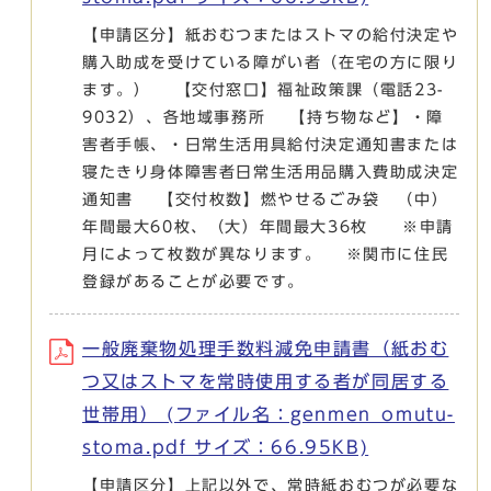
【申請区分】紙おむつまたはストマの給付決定や
購入助成を受けている障がい者（在宅の方に限り
ます。） 【交付窓口】福祉政策課（電話23-
9032）、各地域事務所 【持ち物など】・障
害者手帳、・日常生活用具給付決定通知書または
寝たきり身体障害者日常生活用品購入費助成決定
通知書 【交付枚数】燃やせるごみ袋 （中）
年間最大60枚、（大）年間最大36枚 ※申請
月によって枚数が異なります。 ※関市に住民
登録があることが必要です。
一般廃棄物処理手数料減免申請書（紙おむ
つ又はストマを常時使用する者が同居する
世帯用） (ファイル名：genmen_omutu-
stoma.pdf サイズ：66.95KB)
【申請区分】上記以外で、常時紙おむつが必要な