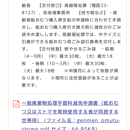
齢者 【交付窓口】高齢福祉課（電話23-
8127）、各地域事務所 【持ち物など】・高
齢者紙おむつ購入券支給の申請時に合わせて手続
きし、紙おむつ購入券引き換え時に減免分のごみ
袋をお渡しします。高齢福祉課では、中サイズと
引換ができる紙おむつ用ごみ袋引換券を交付しま
す。 【交付枚数】燃やせるごみ袋 ・前期
（4～9月）（中）最大30枚、（大）最大18
枚 ・後期（10～3月）（中）最大30枚、
（大）最大18枚 ※申請月によって枚数が異
なります。 ※関市に住民登録があることが必
要です。
一般廃棄物処理手数料減免申請書（紙おむ
つ又はストマを常時使用する者が同居する
世帯用） (ファイル名：genmen_omutu-
stoma.pdf サイズ：66.95KB)